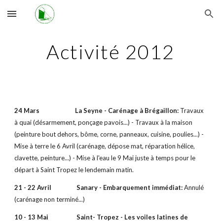
Skip to main content
Skip to navigation
Activité 2012
24 Mars La Seyne - Carénage à Brégaillon:
Travaux
à quai (désarmement, ponçage pavois...) - Travaux à la maison
(peinture bout dehors, bôme, corne, panneaux, cuisine, poulies...) -
Mise à terre le 6 Avril (carénage, dépose mat, réparation hélice,
clavette, peinture...) - Mise à l'eau le 9 Mai juste à temps pour le
départ à Saint Tropez le lendemain matin.
21 - 22 Avril Sanary - Embarquement immédiat:
Annulé
(carénage non terminé...)
10 - 13 Mai Saint- Tropez - Les voiles latines de