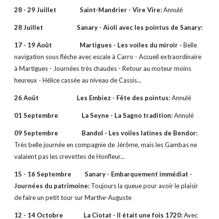
28 - 29 Juillet Saint-Mandrier - Vire Vire:
Annulé
28 Juillet Sanary - Aïoli avec les pointus de Sanary:
17 - 19 Août Martigues - Les voiles du miroir -
Belle
navigation sous flèche avec escale à Carro - Accueil extraordinaire
à Martigues - Journées très chaudes - Retour au moteur moins
heureux - Hélice cassée au niveau de Cassis...
26 Août Les Embiez - Fête des pointus:
Annulé
01 Septembre La Seyne - La Sagno tradition:
Annulé
09 Septembre Bandol - Les voiles latines de Bendor:
Très belle journée en compagnie de Jérôme, mais les Gambas ne
valaient pas les crevettes de Honfleur...
15 - 16 Septembre
Sanary - Embarquement immédiat -
Journées du patrimoine:
Toujours la queue pour avoir le plaisir
de faire un petit tour sur Marthe-Auguste
12 - 14 Octobre La Ciotat - Il était une fois 1720:
Avec