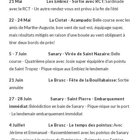
21 Mai Les Embiez - Sortie avec RCT:
Sardinade
avec le RCT - Un autre rendez-vous est prévu à la fin de l'été
22 - 24 Mai La Ciotat - Acampado:
Belle course avec les
amis de Marthe-Auguste, bon vent de sud-est, équipage super,
mais résultats mitigés en raison d'une bouée au vent obligeant à
tirer deux bords de près!
5 - 7 Juin Sanary - Virée de Saint Nazaire:
Belle
course - Quatrième place avec Josie super équipière d'un pointu
de Saint Tropez - Pique-nique aux Embiez le lendemain
21 Juin
Le Brusc - Fête de la Bouillabaisse:
Sortie
annulée
27 - 28 Juin Sanary - Saint Pierre - Embarquement
immédiat:
Bénédiction en baie de Sanary - Pique-nique sur le port
- Le lendemain embarquement immédiat
4 Juillet
Le Brusc - Le temps des pointus:
Avec
Jérôme et Emmanuel - Rassemblement avec les pointus de Sanary