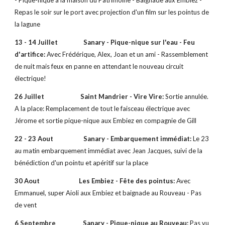
- Pique-nique à la maison du Patrimoine - Baignade aux Embiez -
Repas le soir sur le port avec projection d'un film sur les pointus de
la lagune
13 - 14 Juillet Sanary - Pique-nique sur l'eau - Feu
d'artifice:
Avec Frédérique, Alex, Joan et un ami - Rassemblement
de nuit mais feux en panne en attendant le nouveau circuit
électrique!
26 Juillet
Saint Mandrier - Vire Vire:
Sortie annulée.
A la place: Remplacement de tout le faisceau électrique avec
Jérome et sortie pique-nique aux Embiez en compagnie de Gill
22 - 23 Aout Sanary - Embarquement immédiat:
Le 23
au matin embarquement immédiat avec Jean Jacques, suivi de la
bénédiction d'un pointu et apéritif sur la place
30 Aout
Les Embiez - Fête des pointus:
Avec
Emmanuel, super Aioli aux Embiez et baignade au Rouveau - Pas
de vent
6 Septembre Sanary - Pique-nique au Rouveau:
Pas vu